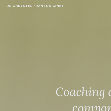
Accéder
DR CHRYSTEL FRANZON GINET
au
contenu
principal
Coaching e
compor