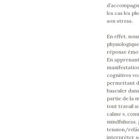
d’accompagne
les cas les p
son stress.
En effet, no
physiologique
réponse émot
En apprenant 
manifestatio
cognitives vo
permettant de
basculer dans
partie de la 
tout travail 
calme », conn
mindfulness, 
tension/relâ
interpréter s