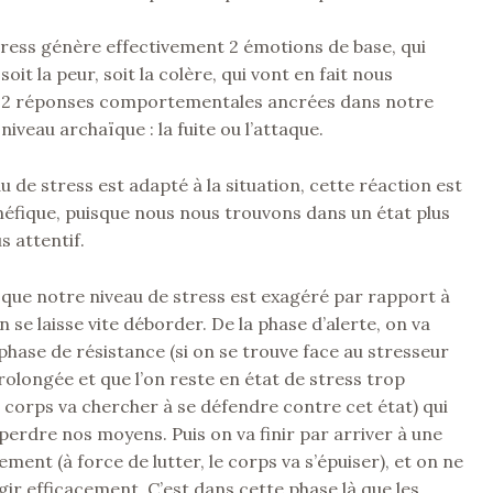
tress génère effectivement 2 émotions de base, qui
soit la peur, soit la colère, qui vont en fait nous
 2 réponses comportementales ancrées dans notre
niveau archaïque : la fuite ou l’attaque.
u de stress est adapté à la situation, cette réaction est
énéfique, puisque nous nous trouvons dans un état plus
s attentif.
 que notre niveau de stress est exagéré par rapport à
on se laisse vite déborder. De la phase d’alerte, on va
phase de résistance (si on se trouve face au stresseur
olongée et que l’on reste en état de stress trop
 corps va chercher à se défendre contre cet état) qui
 perdre nos moyens. Puis on va finir par arriver à une
ment (à force de lutter, le corps va s’épuiser), et on ne
gir efficacement. C’est dans cette phase là que les