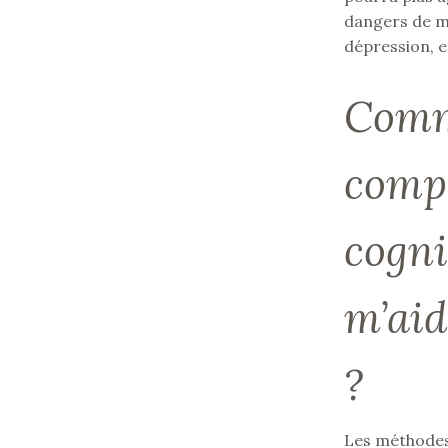
dangers de ma
dépression, e
Comm
comp
cogni
m’aid
?
Les méthodes