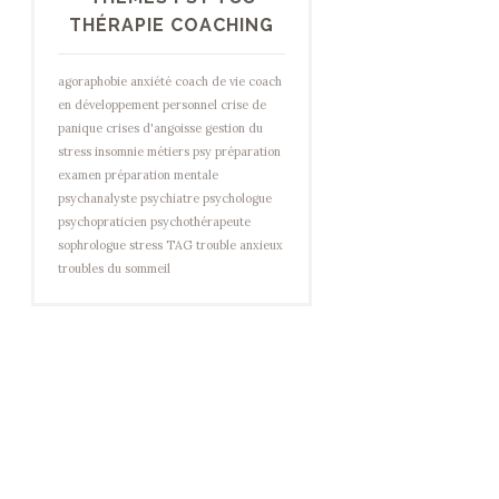
THÉRAPIE COACHING
agoraphobie
anxiété
coach de vie
coach
en développement personnel
crise de
panique
crises d'angoisse
gestion du
stress
insomnie
métiers psy
préparation
examen
préparation mentale
psychanalyste
psychiatre
psychologue
psychopraticien
psychothérapeute
sophrologue
stress
TAG
trouble anxieux
troubles du sommeil