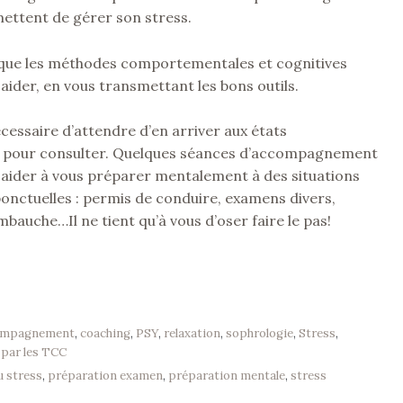
ettent de gérer son stress.
a que les méthodes comportementales et cognitives
aider, en vous transmettant les bons outils.
nécessaire d’attendre d’en arriver aux états
 pour consulter. Quelques séances d’accompagnement
 aider à vous préparer mentalement à des situations
onctuelles : permis de conduire, examens divers,
mbauche…Il ne tient qu’à vous d’oser faire le pas!
ompagnement
,
coaching
,
PSY
,
relaxation
,
sophrologie
,
Stress
,
 par les TCC
u stress
,
préparation examen
,
préparation mentale
,
stress