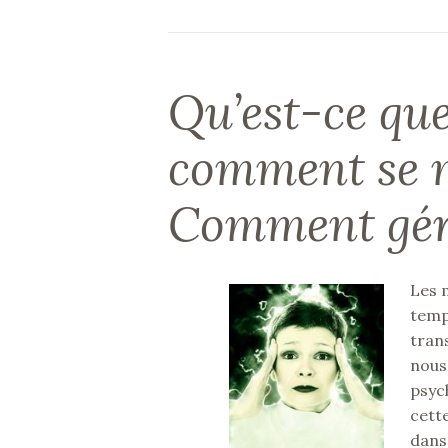
Qu’est-ce que 
comment se ma
Comment gére
Les 
temps
tran
nous
psyc
cett
dans