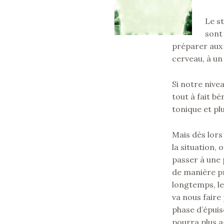
Le s
sont 
préparer aux
cerveau, à un 
Si notre nivea
tout à fait b
tonique et plu
Mais dès lors
la situation, 
passer à une 
de manière pr
longtemps, le
va nous faire
phase d’épuise
pourra plus a