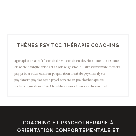
THÈMES PSY TCC THÉRAPIE COACHING
agoraphobie
anxiété
coach de vie
coach en développement personnel
crise de panique
crises d'angoisse
gestion du stress
insomnie
métiers
psy
préparation examen
préparation mentale
psychanalyste
psychiatre
psychologue
psychopraticien
psychothérapeute
sophrologue
stress
TAG
trouble anxieux
troubles du sommeil
COACHING ET PSYCHOTHÉRAPIE À
ORIENTATION COMPORTEMENTALE ET