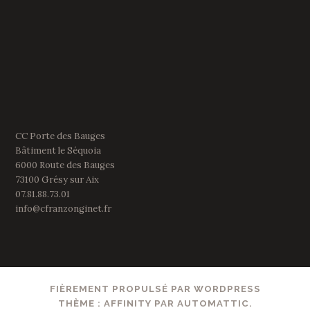
CC Porte des Bauges
Bâtiment le Séquoia
6000 Route des Bauges
73100 Grésy sur Aix
07.81.88.73.01
info@cfranzonginet.fr
FIÈREMENT PROPULSÉ PAR WORDPRESS
THÈME : AFFINITY PAR
AUTOMATTIC
.