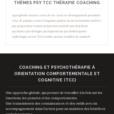
THÈMES PSY TCC THÉRAPIE COACHING
agoraphobie
anxiété
coach de vie
coach en développement personnel
crise de panique
crises d'angoisse
gestion du stress
insomnie
métiers
psy
préparation examen
préparation mentale
psychanalyste
psychiatre
psychologue
psychopraticien
psychothérapeute
sophrologue
stress
TAG
trouble anxieux
troubles du sommeil
COACHING ET PSYCHOTHÉRAPIE À
ORIENTATION COMPORTEMENTALE ET
COGNITIVE (TCC)
Une approche globale, qui permet de travailler à la fois sur les
émotions, les pensées et les comportements.
Une transmission des connaissances et des outils avec un
accompagnement dans l'action pour un maintien des bénéfices