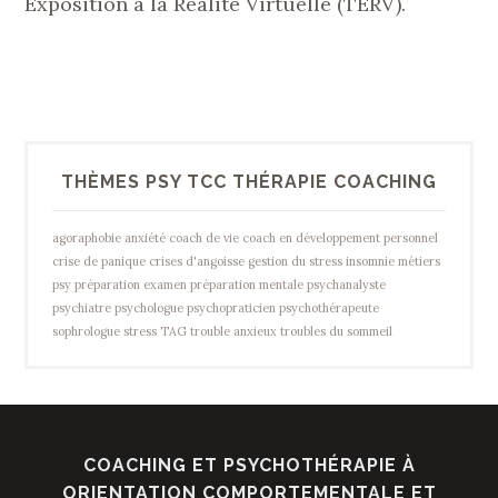
Exposition à la Réalité Virtuelle (TERV).
THÈMES PSY TCC THÉRAPIE COACHING
agoraphobie
anxiété
coach de vie
coach en développement personnel
crise de panique
crises d'angoisse
gestion du stress
insomnie
métiers
psy
préparation examen
préparation mentale
psychanalyste
psychiatre
psychologue
psychopraticien
psychothérapeute
sophrologue
stress
TAG
trouble anxieux
troubles du sommeil
COACHING ET PSYCHOTHÉRAPIE À
ORIENTATION COMPORTEMENTALE ET