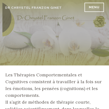
Accéder
MENU
DR CHRYSTEL FRANZON GINET
au
contenu
principal
Les Thérapies Comportementales et
Cognitives consistent à travailler à la fois sur
les émotions, les pensées (cognitions) et les
comportements.
Il s’agit de méthodes de thérapie courte,
validées scientifiquement, dans lesquelles le